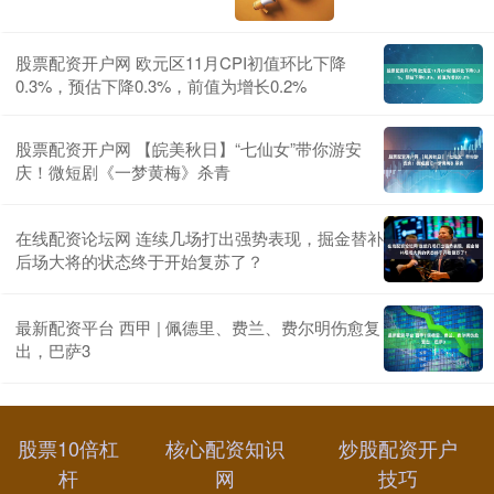
股票配资开户网 欧元区11月CPI初值环比下降
0.3%，预估下降0.3%，前值为增长0.2%
股票配资开户网 【皖美秋日】“七仙女”带你游安
庆！微短剧《一梦黄梅》杀青
在线配资论坛网 连续几场打出强势表现，掘金替补
后场大将的状态终于开始复苏了？
最新配资平台 西甲 | 佩德里、费兰、费尔明伤愈复
出，巴萨3
股票10倍杠
核心配资知识
炒股配资开户
杆
网
技巧