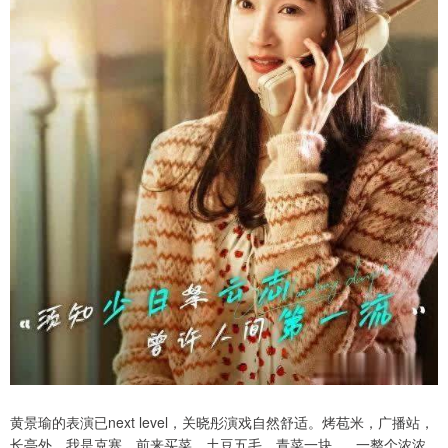
黄景瑜的表演已next level，关晓彤演戏自然舒适。烤苞米，广播站，
长亭外，我是克塞，前来买菜，土豆五毛，青菜一块......一整个浓浓