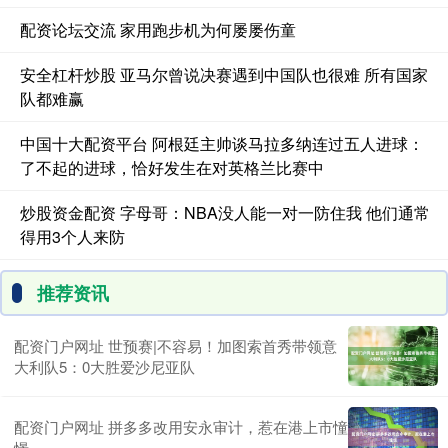
配资论坛交流 家用跑步机为何屡屡伤童
安全杠杆炒股 亚马尔曾说决赛遇到中国队也很难 所有国家
队都难赢
中国十大配资平台 阿根廷主帅谈马拉多纳连过五人进球：
了不起的进球，恰好发生在对英格兰比赛中
炒股资金配资 字母哥：NBA没人能一对一防住我 他们通常
得用3个人来防
推荐资讯
配资门户网址 世预赛|不容易！加图索首秀带领意
大利队5：0大胜爱沙尼亚队
配资门户网址 拼多多改用安永审计，惹在港上市憧
憬