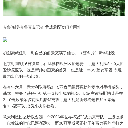
齐鲁晚报·齐鲁壹点记者 尹成君配资门户网址
加图索就任时，对自己的前景充满了信心。（资料片）新华社发
北京时间9月6日凌晨，在世界杯欧洲区预选赛中，意大利队5：0大胜
爱沙尼亚队，这是新帅加图索的首秀，也是近一年来“蓝衣军团”表现
最为出色的一场比赛。
在今年六月，意大利队客场0：3不敌同组最强劲的竞争对手挪威队，
基本上丧失了获得小组第一直接出线的机会。此后主教练斯帕莱蒂在
2：0击败摩尔多瓦队后黯然离职，意大利足协最终选择加图索这
名“06冠军队”成员来执掌教鞭。
意大利足协之所以要选一个2006年世界杯冠军成员来带队，主要是前
一代教练的时代已逐渐远去，而06冠军成员正处于年富力强的当打之