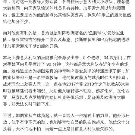
年，同时这一批教练人数众多，各自耕耘于意大利大小球队，理念也
大致相同，向国家队输送的球员具有共性。加图索之所以能脱颖而
出，也主要是因为他的起点比其他队友要高，执教AC米兰的履历显然
给他加分不少。
而对他更有利的是，首秀就是对阵欧洲著名的“鱼腩球队”爱沙尼亚
队，最终雷特吉的梅开二度以及基恩、拉斯帕多里和巴斯托尼的进球
让加图索迎来了梦幻般的开局。
本场比赛意大利队的潜能被完全激发出来，5 个进球、34 次射门，在
对手禁区内几乎度过了 90 分钟，这些都是意大利队在近年少有的场
面。这难道是因为加图索真的神奇吗？喜爱意甲的球迷应该了解，加
图索从来都不是一名神奇教练，他的执教履历与球员时代大相径庭，
战术理念上差强人意，这一点在他2017年到2019年之间执教AC米兰
时就被球迷们看出端倪。此后他又辗转那不勒斯、佛罗伦萨、瓦伦西
亚、马赛以及克罗地亚的哈伊杜克等俱乐部，足迹遍及欧洲各大联
赛，却无法长时间留下来。
不过，加图索从当球员起，就一直给人一种精神上的力量。他外形狂
放，似乎有使不完的劲，也能够带动自己的队友跑起来。他信念十分
执着，天不怕地不怕，而这一点正是目前意大利队最欠缺的。