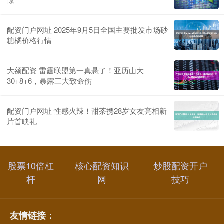
配资门户网址 2025年9月5日全国主要批发市场砂
糖橘价格行情
大额配资 雷霆联盟第一真悬了！亚历山大
30+8+6，暴露三大致命伤
配资门户网址 性感火辣！甜茶携28岁女友亮相新
片首映礼
股票10倍杠
核心配资知识
炒股配资开户
杆
网
技巧
友情链接：