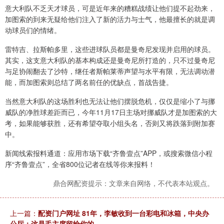
意大利队不乏天才球员，可是近年来的糟糕战绩让他们提不起劲来，
加图索的到来无疑给他们注入了新的活力与士气，他最擅长的就是调
动球员们的情绪。
雷特吉、拉斯帕多里，这些进球队员都是曼奇尼发现并启用的球员。
其实，这支意大利队的基本构成还是曼奇尼所打造的，只不过曼奇尼
与足协闹翻去了沙特，继任者斯帕莱蒂声望与水平有限，无法调动潜
能，而加图索则总结了两名前任的优缺点，首战告捷。
当然意大利队的这场胜利也无法让他们摆脱危机，仅仅是缩小了与挪
威队的净胜球差距而已，今年11月17日主场对挪威队才是加图索的大
考，如果能够获胜，还有希望夺取小组头名，否则又将跌落到附加赛
中。
新闻线索报料通道：应用市场下载“齐鲁壹点”APP，或搜索微信小程
序“齐鲁壹点”，全省800位记者在线等你来报料！
鼎合网配资提示：文章来自网络，不代表本站观点。
上一篇：
配资门户网址 81年，李敏收到一台彩电和冰箱，中央办
公厅：这是毛主席留给你的