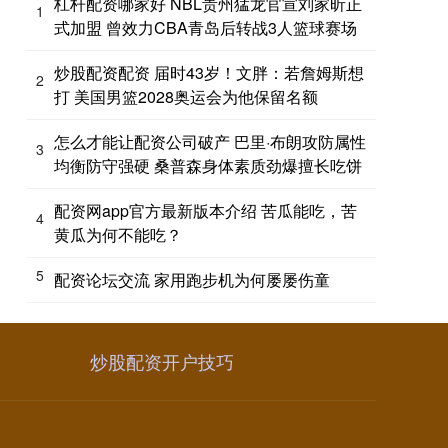
杠杆配资哪家好 NBL贵州猛龙官宣刘家昕正
1
式加盟 曾效力CBA青岛后转战3人篮球赛场
炒股配资配资 届时43岁！文胖：若詹姆斯想
2
打 美国男篮2028奥运会为他保留名额
怎么才能让配资公司破产 巴里·布朗攻防属性
3
均衡防守强硬 桑普森身体素质劲爆擅长吃饼
配资网app官方最新版本介绍 苦瓜能吃，苦
4
黄瓜为何不能吃？
5
配资论坛交流 家用跑步机为何屡屡伤童
炒股配资开户技巧