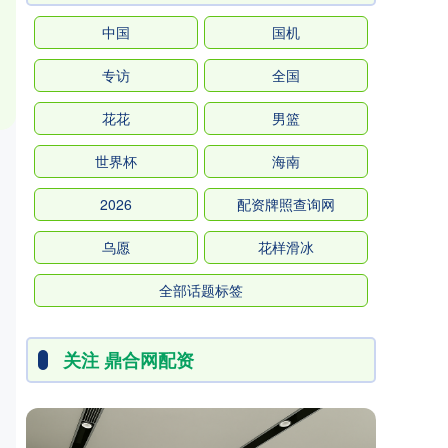
中国
国机
专访
全国
花花
男篮
世界杯
海南
2026
配资牌照查询网
乌愿
花样滑冰
全部话题标签
关注 鼎合网配资